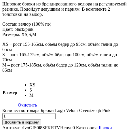
Широкие брюки из брендированного велюра на регулируемой
резинке. Подойдут девушкам и парням. В комплекте 2
толстовки на выбор.
Состав: велюр (100% пэ)
Цвет: black/pink
Размеры: XS,S,M
XS – рост 155-165см, объём бёдер до 95см, объём талии до
65см
S – рост 165-175см, объём бёдер до 100см, объём талии до
70см
M – рост 175-185см, объём бедер до 120см, объём талии до
85см
XS
S
Размер
M
Очистить
Количество товара Брюки Logo Velour Oversize qb Pink
Добавить в корзину
Артикул:
rIvoGfS0j8SFKRTVHepvu0
Категория:
Брюки