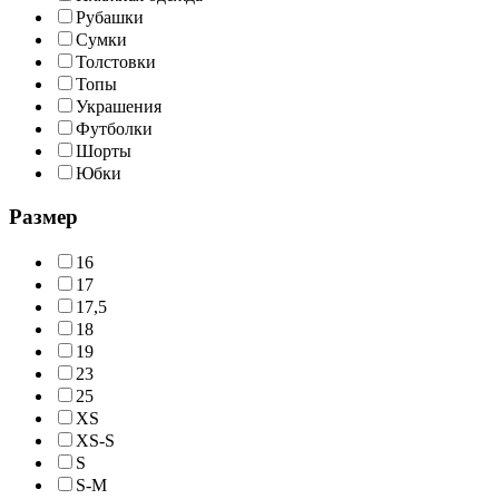
Рубашки
Сумки
Толстовки
Топы
Украшения
Футболки
Шорты
Юбки
Размер
16
17
17,5
18
19
23
25
XS
XS-S
S
S-M