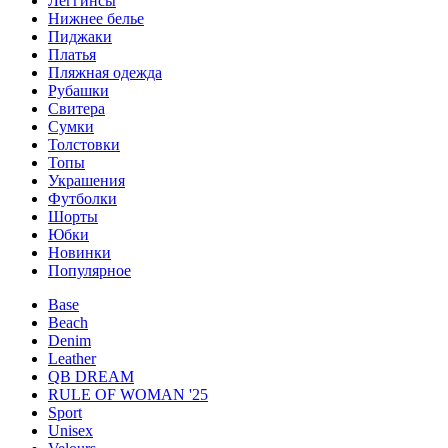
Леггинсы
Нижнее белье
Пиджаки
Платья
Пляжная одежда
Рубашки
Свитера
Сумки
Толстовки
Топы
Украшения
Футболки
Шорты
Юбки
Новинки
Популярное
Base
Beach
Denim
Leather
QB DREAM
RULE OF WOMAN '25
Sport
Unisex