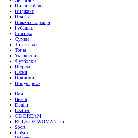
Леггинсы
Нижнее белье
Пиджаки
Платья
Пляжная одежда
Рубашки
Свитера
Сумки
Толстовки
Топы
Украшения
Футболки
Шорты
Юбки
Новинки
Популярное
Base
Beach
Denim
Leather
QB DREAM
RULE OF WOMAN '25
Sport
Unisex