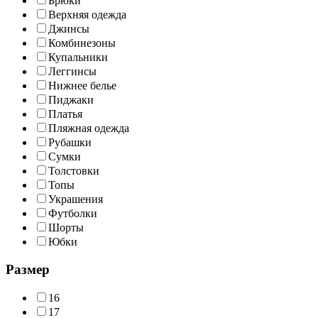
Брюки
Верхняя одежда
Джинсы
Комбинезоны
Купальники
Леггинсы
Нижнее белье
Пиджаки
Платья
Пляжная одежда
Рубашки
Сумки
Толстовки
Топы
Украшения
Футболки
Шорты
Юбки
Размер
16
17