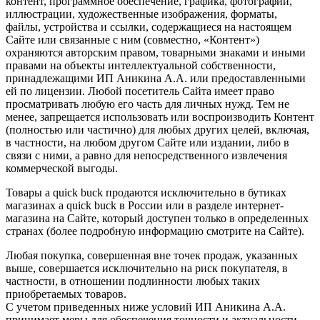
контент, программное обеспечение, графика, фотографии,
иллюстрации, художественные изображения, форматы,
файлы, устройства и ссылки, содержащиеся на настоящем
Сайте или связанные с ним (совместно, «Контент»)
охраняются авторским правом, товарными знаками и иными
правами на объекты интеллектуальной собственности,
принадлежащими ИП Аникина А.А. или предоставленными
ей по лицензии. Любой посетитель Сайта имеет право
просматривать любую его часть для личных нужд. Тем не
менее, запрещается использовать или воспроизводить Контент
(полностью или частично) для любых других целей, включая,
в частности, на любом другом Сайте или издании, либо в
связи с ними, а равно для непосредственного извлечения
коммерческой выгоды.
Товары a quick buck продаются исключительно в бутиках
магазинах a quick buck в России или в разделе интернет-
магазина на Сайте, который доступен только в определенных
странах (более подробную информацию смотрите на Сайте).
Любая покупка, совершенная вне точек продаж, указанных
выше, совершается исключительно на риск покупателя, в
частности, в отношении подлинности любых таких
приобретаемых товаров.
С учетом приведенных ниже условий ИП Аникина А.А.
принимает меры для обеспечения точности и актуальности