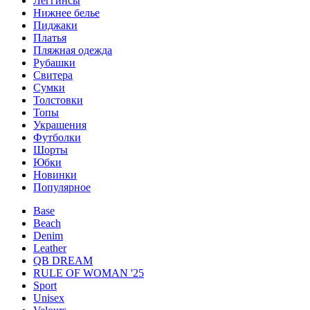
Леггинсы
Нижнее белье
Пиджаки
Платья
Пляжная одежда
Рубашки
Свитера
Сумки
Толстовки
Топы
Украшения
Футболки
Шорты
Юбки
Новинки
Популярное
Base
Beach
Denim
Leather
QB DREAM
RULE OF WOMAN '25
Sport
Unisex