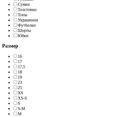
Сумки
Толстовки
Топы
Украшения
Футболки
Шорты
Юбки
Размер
16
17
17,5
18
19
23
25
XS
XS-S
S
S-M
M