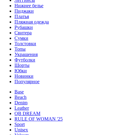
Леггинсы
Нижнее белье
Пиджаки
Платья
Пляжная одежда
Рубашки
Свитера
Сумки
Толстовки
Топы
Украшения
Футболки
Шорты
Юбки
Новинки
Популярное
Base
Beach
Denim
Leather
QB DREAM
RULE OF WOMAN '25
Sport
Unisex