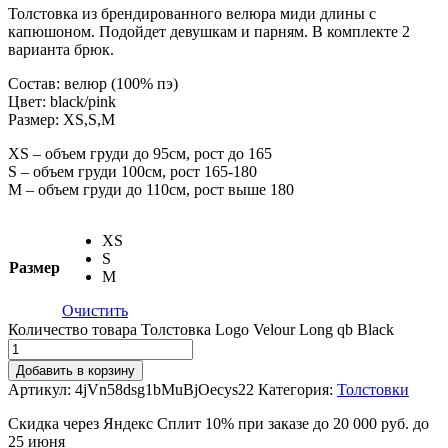
Толстовка из брендированного велюра миди длины с
капюшоном. Подойдет девушкам и парням. В комплекте 2
варианта брюк.
Состав: велюр (100% пэ)
Цвет: black/pink
Размер: XS,S,M
XS – объем груди до 95см, рост до 165
S – объем груди 100см, рост 165-180
М – объем груди до 110см, рост выше 180
XS
S
Размер
M
Очистить
Количество товара Толстовка Logo Velour Long qb Black
Добавить в корзину
Артикул:
4jVn58dsg1bMuBjOecys22
Категория:
Толстовки
Скидка через Яндекс Сплит 10% при заказе до 20 000 руб. до
25 июня