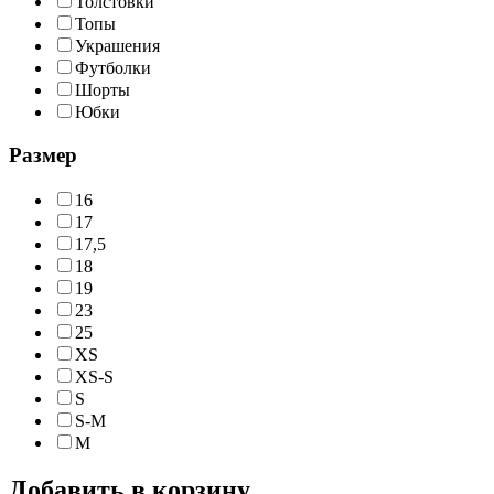
Толстовки
Топы
Украшения
Футболки
Шорты
Юбки
Размер
16
17
17,5
18
19
23
25
XS
XS-S
S
S-M
M
Добавить в корзину