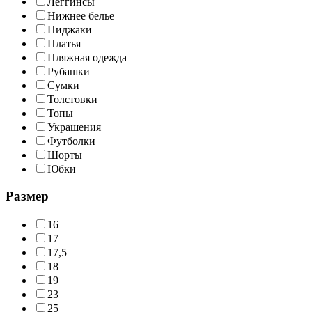
Леггинсы
Нижнее белье
Пиджаки
Платья
Пляжная одежда
Рубашки
Сумки
Толстовки
Топы
Украшения
Футболки
Шорты
Юбки
Размер
16
17
17,5
18
19
23
25