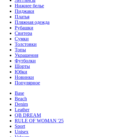
Леггинсы
Нижнее белье
Пиджаки
Платья
Пляжная одежда
Рубашки
Свитера
Сумки
Толстовки
Топы
Украшения
Футболки
Шорты
Юбки
Новинки
Популярное
Base
Beach
Denim
Leather
QB DREAM
RULE OF WOMAN '25
Sport
Unisex