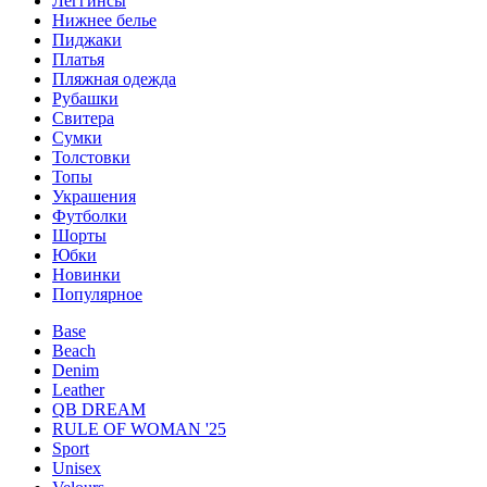
Леггинсы
Нижнее белье
Пиджаки
Платья
Пляжная одежда
Рубашки
Свитера
Сумки
Толстовки
Топы
Украшения
Футболки
Шорты
Юбки
Новинки
Популярное
Base
Beach
Denim
Leather
QB DREAM
RULE OF WOMAN '25
Sport
Unisex