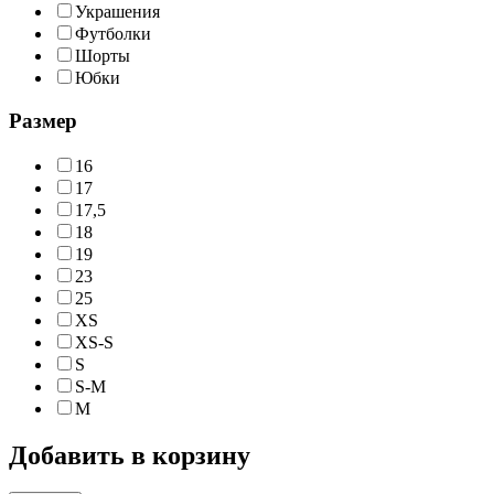
Украшения
Футболки
Шорты
Юбки
Размер
16
17
17,5
18
19
23
25
XS
XS-S
S
S-M
M
Добавить в корзину