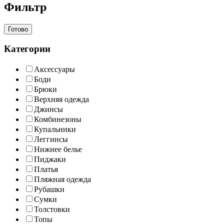
Фильтр
Готово
Категории
Аксессуары
Боди
Брюки
Верхняя одежда
Джинсы
Комбинезоны
Купальники
Леггинсы
Нижнее белье
Пиджаки
Платья
Пляжная одежда
Рубашки
Сумки
Толстовки
Топы