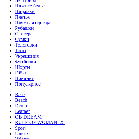
Леггинсы
Нижнее белье
Пиджаки
Платья
Пляжная одежда
Рубашки
Свитера
Сумки
Толстовки
Топы
Украшения
Футболки
Шорты
Юбки
Новинки
Популярное
Base
Beach
Denim
Leather
QB DREAM
RULE OF WOMAN '25
Sport
Unisex