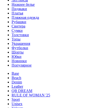
Леггинсы
Нижнее белье
Пиджаки
Платья
Пляжная одежда
Рубашки
Свитера
Сумки
Толстовки
Топы
Украшения
Футболки
Шорты
Юбки
Новинки
Популярное
Base
Beach
Denim
Leather
QB DREAM
RULE OF WOMAN '25
Sport
Unisex