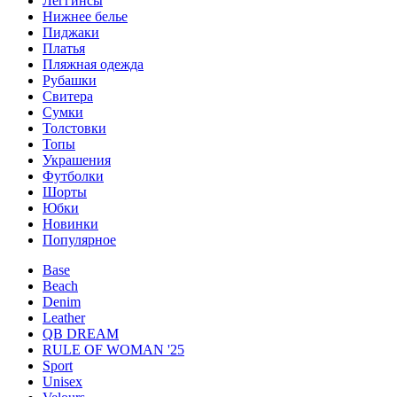
Леггинсы
Нижнее белье
Пиджаки
Платья
Пляжная одежда
Рубашки
Свитера
Сумки
Толстовки
Топы
Украшения
Футболки
Шорты
Юбки
Новинки
Популярное
Base
Beach
Denim
Leather
QB DREAM
RULE OF WOMAN '25
Sport
Unisex