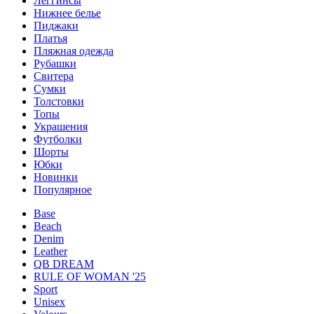
Леггинсы
Нижнее белье
Пиджаки
Платья
Пляжная одежда
Рубашки
Свитера
Сумки
Толстовки
Топы
Украшения
Футболки
Шорты
Юбки
Новинки
Популярное
Base
Beach
Denim
Leather
QB DREAM
RULE OF WOMAN '25
Sport
Unisex