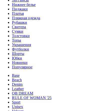
Леггинсы
Нижнее белье
Пиджаки
Платья
Пляжная одежда
Рубашки
Свитера
Сумки
Толстовки
Топы
Украшения
Футболки
Шорты
Юбки
Новинки
Популярное
Base
Beach
Denim
Leather
QB DREAM
RULE OF WOMAN '25
Sport
Unisex