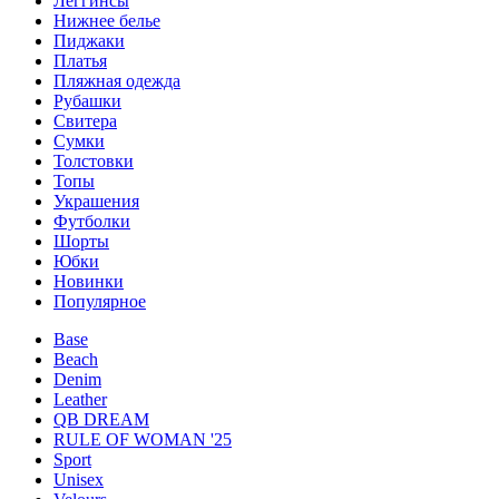
Леггинсы
Нижнее белье
Пиджаки
Платья
Пляжная одежда
Рубашки
Свитера
Сумки
Толстовки
Топы
Украшения
Футболки
Шорты
Юбки
Новинки
Популярное
Base
Beach
Denim
Leather
QB DREAM
RULE OF WOMAN '25
Sport
Unisex