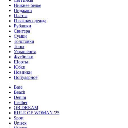
Леггинсы
Нижнее белье
Пиджаки
Платья
Пляжная одежда
Рубашки
Свитера
Сумки
Толстовки
Топы
Украшения
Футболки
Шорты
Юбки
Новинки
Популярное
Base
Beach
Denim
Leather
QB DREAM
RULE OF WOMAN '25
Sport
Unisex