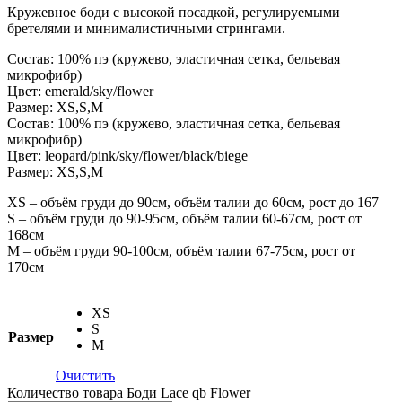
Кружевное боди с высокой посадкой, регулируемыми
бретелями и минималистичными стрингами.
Состав: 100% пэ (кружево, эластичная сетка, бельевая
микрофибр)
Цвет: emerald/sky/flower
Размер: XS,S,M
Состав: 100% пэ (кружево, эластичная сетка, бельевая
микрофибр)
Цвет: leopard/pink/sky/flower/black/biege
Размер: XS,S,M
XS – объём груди до 90см, объём талии до 60см, рост до 167
S – объём груди до 90-95см, объём талии 60-67см, рост от
168см
M – объём груди 90-100см, объём талии 67-75см, рост от
170см
XS
S
Размер
M
Очистить
Количество товара Боди Lace qb Flower