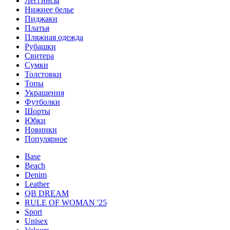
Леггинсы
Нижнее белье
Пиджаки
Платья
Пляжная одежда
Рубашки
Свитера
Сумки
Толстовки
Топы
Украшения
Футболки
Шорты
Юбки
Новинки
Популярное
Base
Beach
Denim
Leather
QB DREAM
RULE OF WOMAN '25
Sport
Unisex