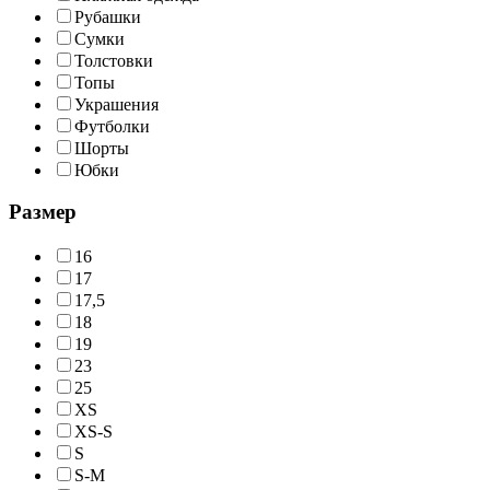
Рубашки
Сумки
Толстовки
Топы
Украшения
Футболки
Шорты
Юбки
Размер
16
17
17,5
18
19
23
25
XS
XS-S
S
S-M