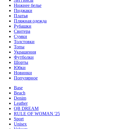
Леггинсы
Нижнее белье
Пиджаки
Платья
Пляжная одежда
Рубашки
Свитера
Сумки
Толстовки
Топы
Украшения
Футболки
Шорты
Юбки
Новинки
Популярное
Base
Beach
Denim
Leather
QB DREAM
RULE OF WOMAN '25
Sport
Unisex