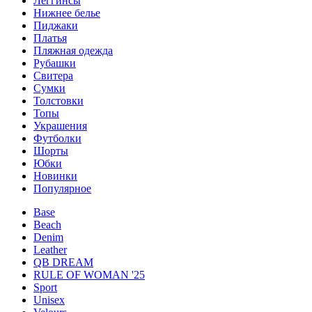
Леггинсы
Нижнее белье
Пиджаки
Платья
Пляжная одежда
Рубашки
Свитера
Сумки
Толстовки
Топы
Украшения
Футболки
Шорты
Юбки
Новинки
Популярное
Base
Beach
Denim
Leather
QB DREAM
RULE OF WOMAN '25
Sport
Unisex