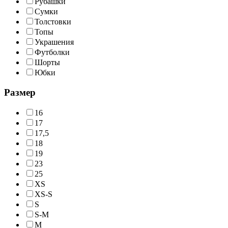
Рубашки
Сумки
Толстовки
Топы
Украшения
Футболки
Шорты
Юбки
Размер
16
17
17,5
18
19
23
25
XS
XS-S
S
S-M
M