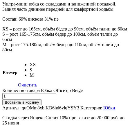
Ультра-мини юбка со складками и заниженной посадкой.
Задняя часть длиннее передней для комфортной ходьбы
Состав: 69% вискоза 31% пэ
XS – рост до 165см, объём бёдер до 90см, объём талии до 60см
S – рост 165-175см, объём бёдер до 100см, объём талии до
65см
M – рост 175-180см, объём бедер до 110см, объём талии до
80см
XS
S
Размер
M
Очистить
Количество товара Юбка Office qb Beige
Добавить в корзину
Артикул:
quOMm8xbiKB6hd6vlqYSY3
Категория:
Юбки
Скидка через Яндекс Сплит 10% при заказе до 20 000 руб. до
25 июня