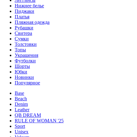
Леггинсы
Нижнее белье
Пиджаки
Платья
Пляжная одежда
Рубашки
Свитера
Сумки
Толстовки
Топы
Украшения
Футболки
Шорты
Юбки
Новинки
Популярное
Base
Beach
Denim
Leather
QB DREAM
RULE OF WOMAN '25
Sport
Unisex