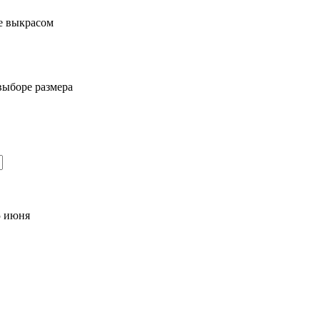
e выкрасом
выборе размера
5 июня