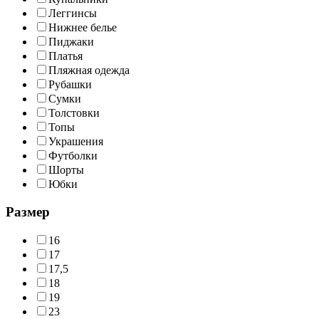
Леггинсы
Нижнее белье
Пиджаки
Платья
Пляжная одежда
Рубашки
Сумки
Толстовки
Топы
Украшения
Футболки
Шорты
Юбки
Размер
16
17
17,5
18
19
23