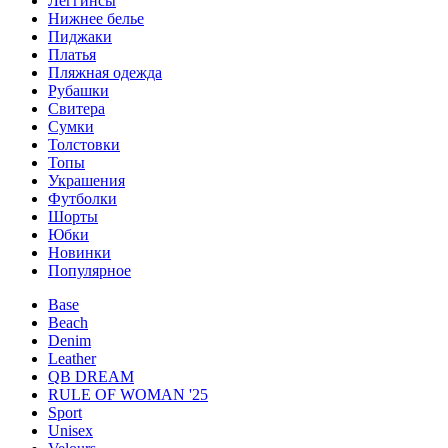
Леггинсы
Нижнее белье
Пиджаки
Платья
Пляжная одежда
Рубашки
Свитера
Сумки
Толстовки
Топы
Украшения
Футболки
Шорты
Юбки
Новинки
Популярное
Base
Beach
Denim
Leather
QB DREAM
RULE OF WOMAN '25
Sport
Unisex