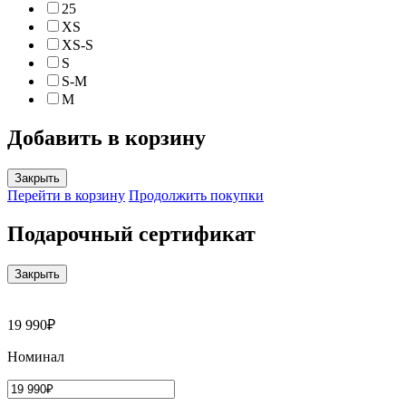
25
XS
XS-S
S
S-M
M
Добавить в корзину
Закрыть
Перейти в корзину
Продолжить покупки
Подарочный сертификат
Закрыть
19 990₽
Номинал