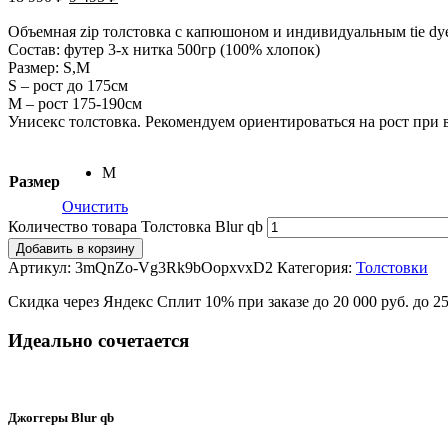
Объемная zip толстовка с капюшоном и индивидуальным tie dy
Состав: футер 3-х нитка 500гр (100% хлопок)
Размер: S,M
S – рост до 175см
M – рост 175-190см
Унисекс толстовка. Рекомендуем ориентироваться на рост при 
M
Размер
Очистить
Количество товара Толстовка Blur qb
Добавить в корзину
Артикул:
3mQnZo-Vg3Rk9bOopxvxD2
Категория:
Толстовки
Скидка через Яндекс Сплит 10% при заказе до 20 000 руб. до 2
Идеально сочетается
Джоггеры Blur qb