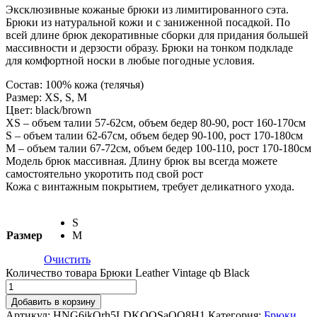
Эксклюзивные кожаные брюки из лимитированного сэта.
Брюки из натуральной кожи и с заниженной посадкой. По
всей длине брюк декоративные сборки для придания большей
массивности и дерзости образу. Брюки на тонком подкладе
для комфортной носки в любые погодные условия.
Состав: 100% кожа (телячья)
Размер: XS, S, M
Цвет: black/brown
XS – объем талии 57-62см, объем бедер 80-90, рост 160-170см
S – объем талии 62-67см, объем бедер 90-100, рост 170-180см
M – объем талии 67-72см, объем бедер 100-110, рост 170-180см
Модель брюк массивная. Длину брюк вы всегда можете
самостоятельно укоротить под свой рост
Кожа с винтажным покрытием, требует деликатного ухода.
S
Размер
M
Очистить
Количество товара Брюки Leather Vintage qb Black
Добавить в корзину
Артикул:
HNG6ikOrh5LDKQQSaOO8H1
Категория:
Брюки