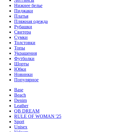
Леггинсы
Нижнее белье
Пиджаки
Платья
Пляжная одежда
Рубашки
Свитера
Сумки
Толстовки
Топы
Украшения
Футболки
Шорты
Юбки
Новинки
Популярное
Base
Beach
Denim
Leather
QB DREAM
RULE OF WOMAN '25
Sport
Unisex