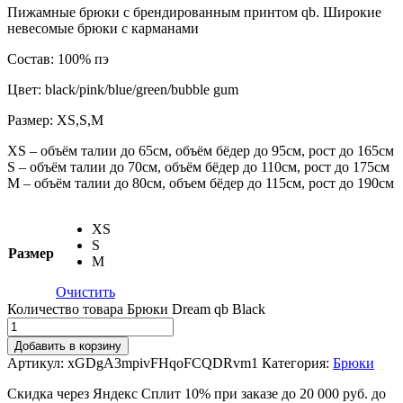
Пижамные брюки с брендированным принтом qb. Широкие
невесомые брюки с карманами
Состав: 100% пэ
Цвет: black/pink/blue/green/bubble gum
Размер: XS,S,M
XS – объём талии до 65см, объём бёдер до 95см, рост до 165см
S – объём талии до 70см, объём бёдер до 110см, рост до 175см
M – объём талии до 80см, объем бёдер до 115см, рост до 190см
XS
S
Размер
M
Очистить
Количество товара Брюки Dream qb Black
Добавить в корзину
Артикул:
xGDgA3mpivFHqoFCQDRvm1
Категория:
Брюки
Скидка через Яндекс Сплит 10% при заказе до 20 000 руб. до