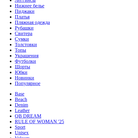
Леггинсы
Нижнее белье
Пиджаки
Платья
Пляжная одежда
Рубашки
Свитера
Сумки
Толстовки
Топы
Украшения
Футболки
Шорты
Юбки
Новинки
Популярное
Base
Beach
Denim
Leather
QB DREAM
RULE OF WOMAN '25
Sport
Unisex