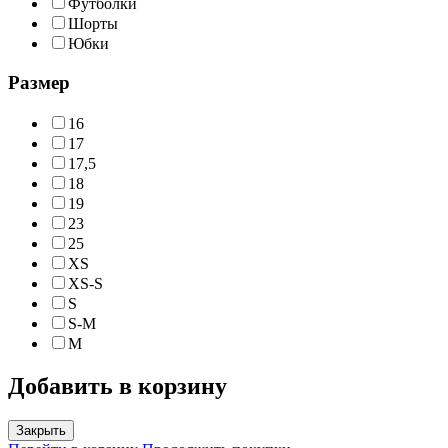
Футболки
Шорты
Юбки
Размер
16
17
17,5
18
19
23
25
XS
XS-S
S
S-M
M
Добавить в корзину
Закрыть