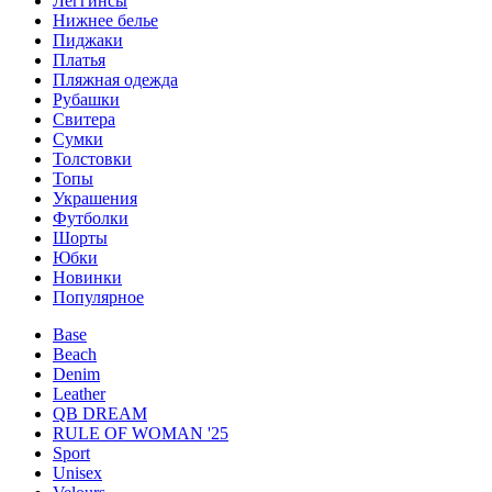
Леггинсы
Нижнее белье
Пиджаки
Платья
Пляжная одежда
Рубашки
Свитера
Сумки
Толстовки
Топы
Украшения
Футболки
Шорты
Юбки
Новинки
Популярное
Base
Beach
Denim
Leather
QB DREAM
RULE OF WOMAN '25
Sport
Unisex