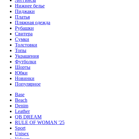
Леггинсы
Нижнее белье
Пиджаки
Платья
Пляжная одежда
Рубашки
Свитера
Сумки
Толстовки
Топы
Украшения
Футболки
Шорты
Юбки
Новинки
Популярное
Base
Beach
Denim
Leather
QB DREAM
RULE OF WOMAN '25
Sport
Unisex