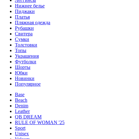
Леггинсы
Нижнее белье
Пиджаки
Платья
Пляжная одежда
Рубашки
Свитера
Сумки
Толстовки
Топы
Украшения
Футболки
Шорты
Юбки
Новинки
Популярное
Base
Beach
Denim
Leather
QB DREAM
RULE OF WOMAN '25
Sport
Unisex