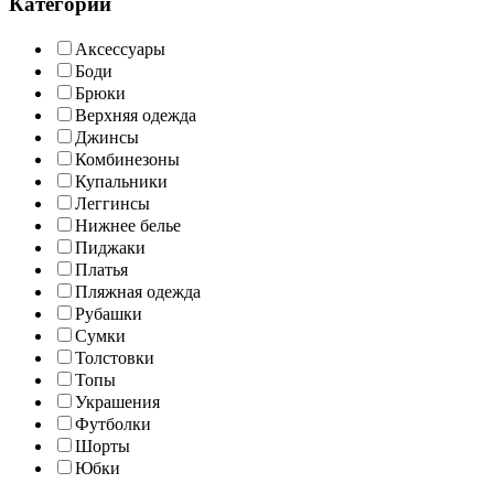
Категории
Аксессуары
Боди
Брюки
Верхняя одежда
Джинсы
Комбинезоны
Купальники
Леггинсы
Нижнее белье
Пиджаки
Платья
Пляжная одежда
Рубашки
Сумки
Толстовки
Топы
Украшения
Футболки
Шорты
Юбки