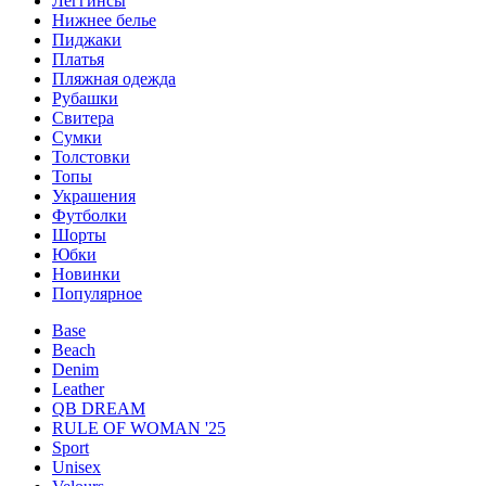
Леггинсы
Нижнее белье
Пиджаки
Платья
Пляжная одежда
Рубашки
Свитера
Сумки
Толстовки
Топы
Украшения
Футболки
Шорты
Юбки
Новинки
Популярное
Base
Beach
Denim
Leather
QB DREAM
RULE OF WOMAN '25
Sport
Unisex