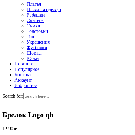
Платья
Пляжная одежда
Рубашки
Свитера
Сумки
Толстовки
Топы
Украшения
Футболки
Шорты
Юбки
Новинки
Популярное
Контакты
Аккаунт
Избранное
Search for:
Брелок Logo qb
1 990
₽