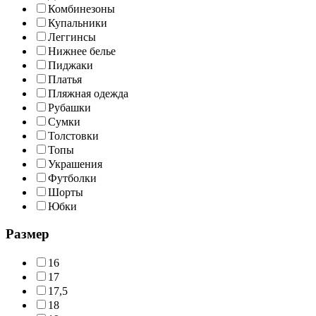
Комбинезоны
Купальники
Леггинсы
Нижнее белье
Пиджаки
Платья
Пляжная одежда
Рубашки
Сумки
Толстовки
Топы
Украшения
Футболки
Шорты
Юбки
Размер
16
17
17,5
18