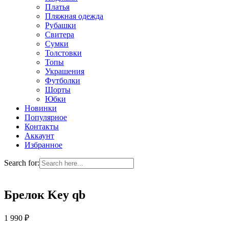
Платья
Пляжная одежда
Рубашки
Свитера
Сумки
Толстовки
Топы
Украшения
Футболки
Шорты
Юбки
Новинки
Популярное
Контакты
Аккаунт
Избранное
Search for:
Брелок Key qb
1 990
₽