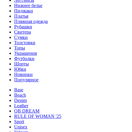
Леггинсы
Нижнее белье
Пиджаки
Платья
Пляжная одежда
Рубашки
Свитера
Сумки
Толстовки
Топы
Украшения
Футболки
Шорты
Юбки
Новинки
Популярное
Base
Beach
Denim
Leather
QB DREAM
RULE OF WOMAN '25
Sport
Unisex