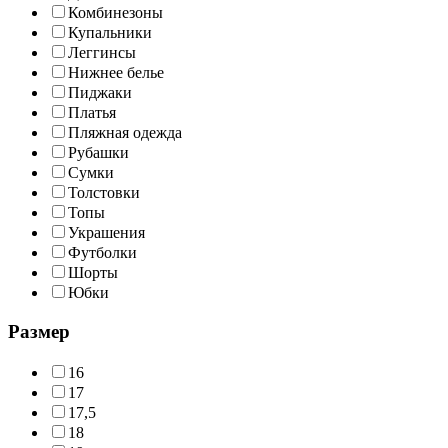
Комбинезоны
Купальники
Леггинсы
Нижнее белье
Пиджаки
Платья
Пляжная одежда
Рубашки
Сумки
Толстовки
Топы
Украшения
Футболки
Шорты
Юбки
Размер
16
17
17,5
18