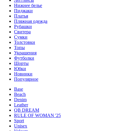
Леггинсы
Нижнее белье
Пиджаки
Платья
Пляжная одежда
Рубашки
Свитера
Сумки
Толстовки
Топы
Украшения
Футболки
Шорты
Юбки
Новинки
Популярное
Base
Beach
Denim
Leather
QB DREAM
RULE OF WOMAN '25
Sport
Unisex